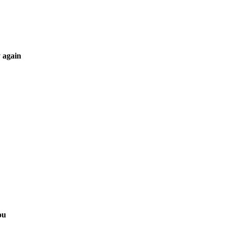
 again
ou