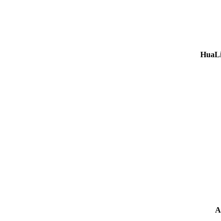
HuaLi
A