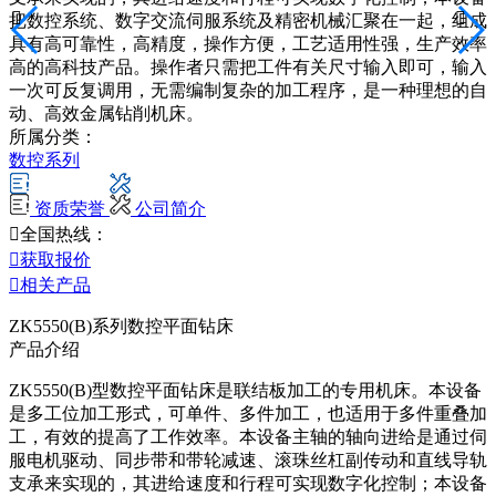


把数控系统、数字交流伺服系统及精密机械汇聚在一起，组成
具有高可靠性，高精度，操作方便，工艺适用性强，生产效率
高的高科技产品。操作者只需把工件有关尺寸输入即可，输入
一次可反复调用，无需编制复杂的加工程序，是一种理想的自
动、高效金属钻削机床。
所属分类：
数控系列
资质荣誉
公司简介

全国热线：

获取报价

相关产品
ZK5550(B)系列数控平面钻床
产品介绍
ZK5550(B)型数控平面钻床是联结板加工的专用机床。本设备
是多工位加工形式，可单件、多件加工，也适用于多件重叠加
工，有效的提高了工作效率。本设备主轴的轴向进给是通过伺
服电机驱动、同步带和带轮减速、滚珠丝杠副传动和直线导轨
支承来实现的，其进给速度和行程可实现数字化控制；本设备