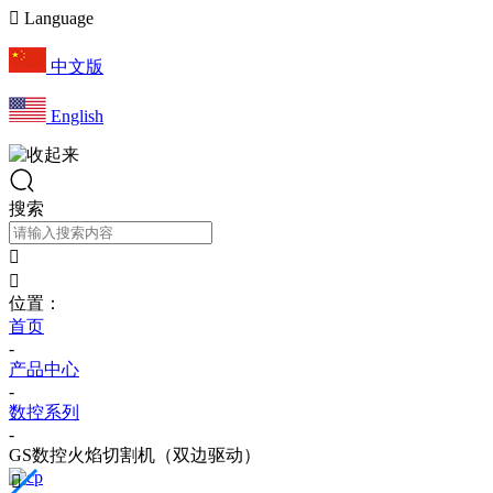

Language
中文版
English
搜索


位置：
首页
-
产品中心
-
数控系列
-
GS数控火焰切割机（双边驱动）
